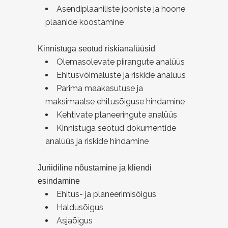
Asendiplaaniliste jooniste ja hoone
plaanide koostamine
Kinnistuga seotud riskianalüüsid
Olemasolevate piirangute analüüs
Ehitusvõimaluste ja riskide analüüs
Parima maakasutuse ja
maksimaalse ehitusõiguse hindamine
Kehtivate planeeringute analüüs
Kinnistuga seotud dokumentide
analüüs ja riskide hindamine
Juriidiline nõustamine ja kliendi
esindamine
Ehitus- ja planeerimisõigus
Haldusõigus
Asjaõigus