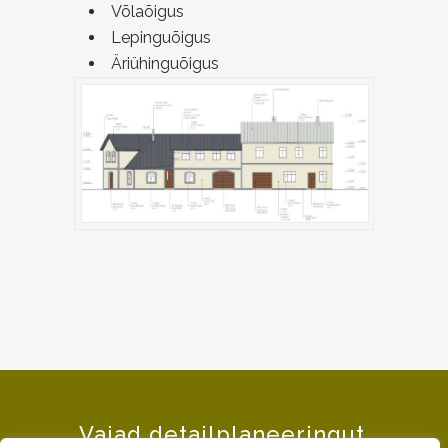
Võlaõigus
Lepinguõigus
Äriühinguõigus
Vajad detailplaneeringut,